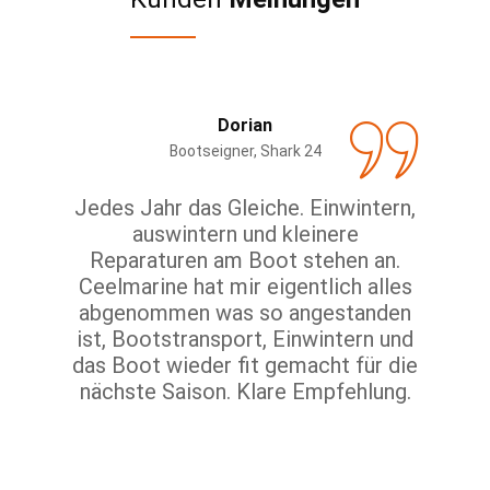
Dorian
Bootseigner, Shark 24
ich
Jedes Jahr das Gleiche. Einwintern,
Phil
lag nun
auswintern und kleinere
meine
endlich
Reparaturen am Boot stehen an.
und
atten,
Ceelmarine hat mir eigentlich alles
sä
iner
abgenommen was so angestanden
bespr
stbaren
ist, Bootstransport, Einwintern und
Wochen
ich mal
das Boot wieder fit gemacht für die
mein
ine
nächste Saison. Klare Empfehlung.
retou
chnell
prim
ag am
reduz
n sie im
un