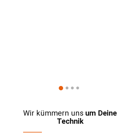
reuung
Abwi
 um den
auer
och hat
geben,
 Tage
ger
, Motor
arin
Wir kümmern uns
um Deine
Technik